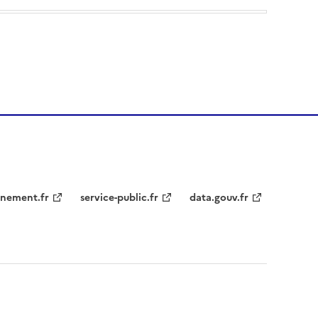
nement.fr
service-public.fr
data.gouv.fr