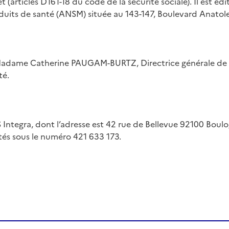
 (articles D161-18 du code de la sécurité sociale). Il est éd
uits de santé (ANSM) située au 143-147, Boulevard Anatol
t Madame Catherine PAUGAM-BURTZ, Directrice générale de 
té.
TS Integra, dont l’adresse est 42 rue de Bellevue 92100 Boul
és sous le numéro 421 633 173.