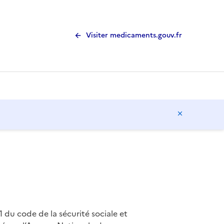
Visiter medicaments.gouv.fr
Masquer l
1 du code de la sécurité sociale et