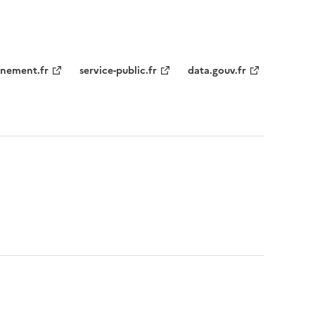
nement.fr
service-public.fr
data.gouv.fr