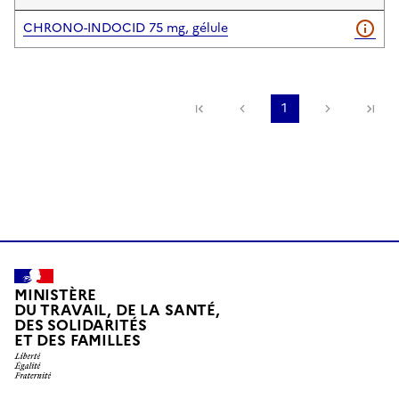
CHRONO-INDOCID 75 mg, gélule
Première page
Page précédente
1
Page suiv
De
MINISTÈRE
DU TRAVAIL, DE LA SANTÉ,
DES SOLIDARITÉS
ET DES FAMILLES