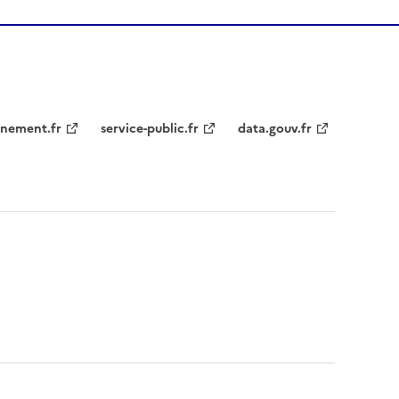
nement.fr
service-public.fr
data.gouv.fr