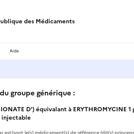
Publique des Médicaments
Aide
du groupe générique :
ATE D') équivalant à ERYTHROMYCINE 1 g -
 injectable
as est/sont le(s) médicament(s) de référence (dit(s) princeps