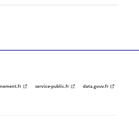
nement.fr
service-public.fr
data.gouv.fr