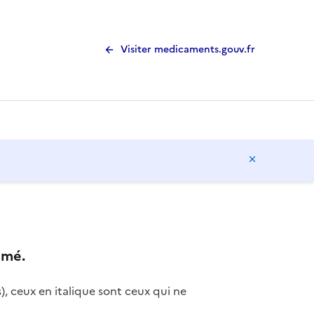
Visiter medicaments.gouv.fr
Masquer l
imé.
), ceux en italique sont ceux qui ne