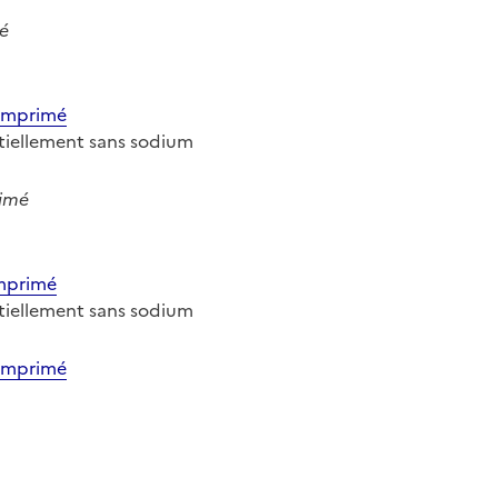
é
omprimé
entiellement sans sodium
imé
mprimé
entiellement sans sodium
omprimé