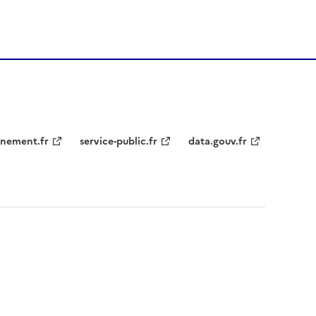
nement.fr
service-public.fr
data.gouv.fr