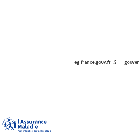
legifrance.gouv.fr
gouver