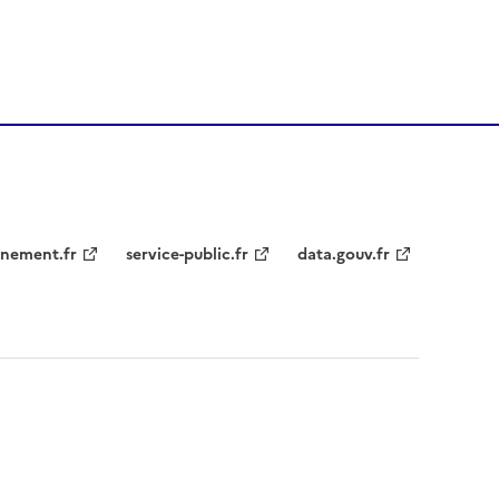
nement.fr
service-public.fr
data.gouv.fr