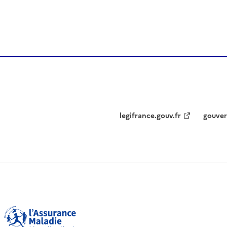
legifrance.gouv.fr
gouver