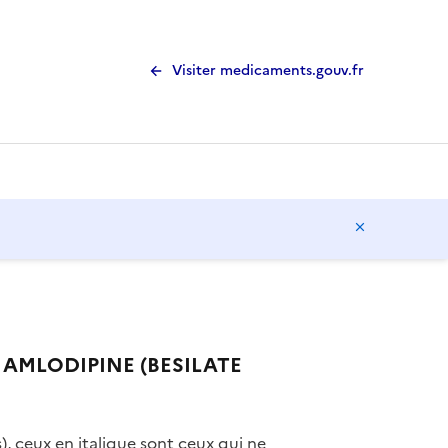
Visiter medicaments.gouv.fr
Masquer l
+ AMLODIPINE (BESILATE
), ceux en italique sont ceux qui ne