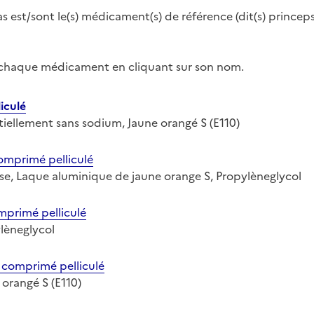
as est/sont le(s) médicament(s) de référence (dit(s) princeps
r chaque médicament en cliquant sur son nom.
iculé
entiellement sans sodium, Jaune orangé S (E110)
primé pelliculé
tose, Laque aluminique de jaune orange S, Propylèneglycol
rimé pelliculé
ylèneglycol
omprimé pelliculé
e orangé S (E110)