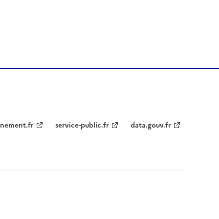
nement.fr
service-public.fr
data.gouv.fr