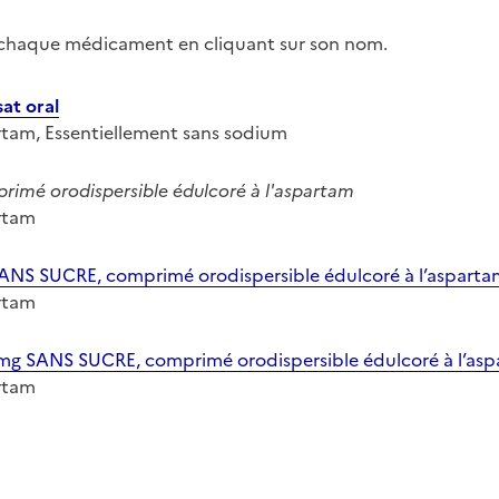
r chaque médicament en cliquant sur son nom.
at oral
artam, Essentiellement sans sodium
imé orodispersible édulcoré à l'aspartam
artam
S SUCRE, comprimé orodispersible édulcoré à l’asparta
artam
 SANS SUCRE, comprimé orodispersible édulcoré à l’asp
artam