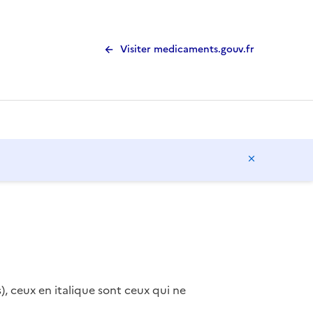
Visiter medicaments.gouv.fr
Masquer l
), ceux en italique sont ceux qui ne