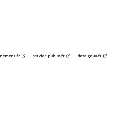
nement.fr
service-public.fr
data.gouv.fr