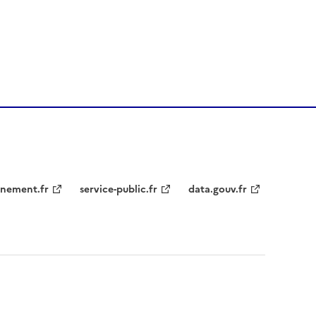
nement.fr
service-public.fr
data.gouv.fr