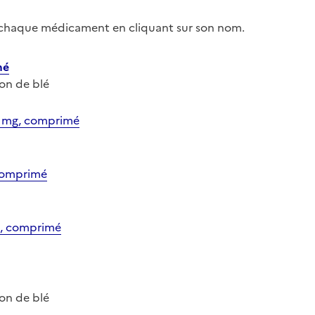
r chaque médicament en cliquant sur son nom.
mé
don de blé
mg, comprimé
comprimé
, comprimé
don de blé