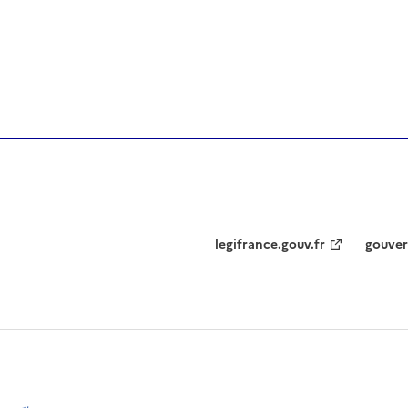
legifrance.gouv.fr
gouver