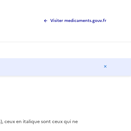
Visiter medicaments.gouv.fr
Masquer l
), ceux en italique sont ceux qui ne