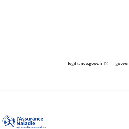
legifrance.gouv.fr
gouver