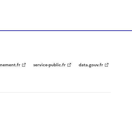
nement.fr
service-public.fr
data.gouv.fr