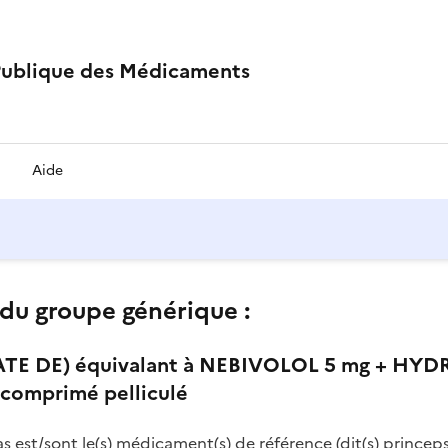
Publique des Médicaments
Aide
du groupe générique :
E DE) équivalant à NEBIVOLOL 5 mg + HY
comprimé pelliculé
as est/sont le(s) médicament(s) de référence (dit(s) princeps