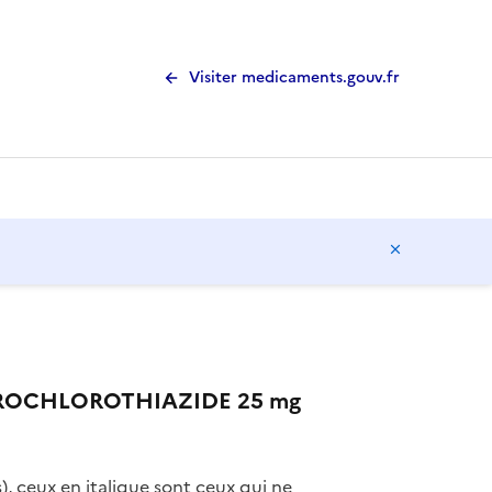
Visiter medicaments.gouv.fr
Masquer l
DROCHLOROTHIAZIDE 25 mg
), ceux en italique sont ceux qui ne