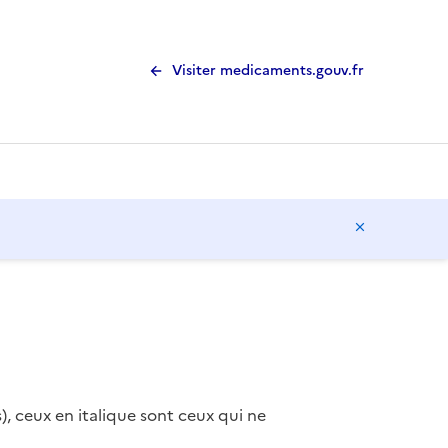
Visiter medicaments.gouv.fr
Masquer l
), ceux en italique sont ceux qui ne