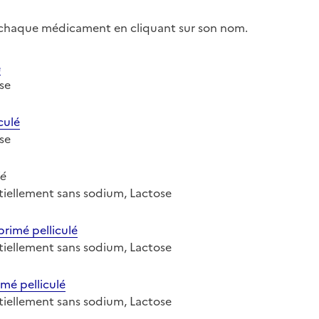
r chaque médicament en cliquant sur son nom.
é
ose
culé
ose
lé
entiellement sans sodium, Lactose
imé pelliculé
entiellement sans sodium, Lactose
é pelliculé
entiellement sans sodium, Lactose