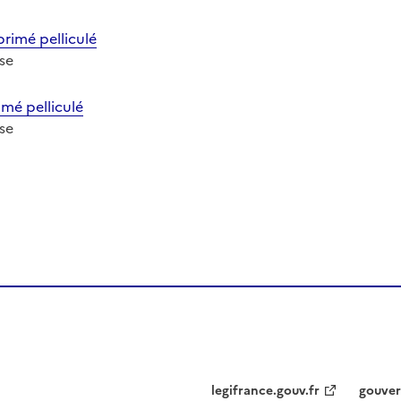
imé pelliculé
ose
é pelliculé
ose
legifrance.gouv.fr
gouver