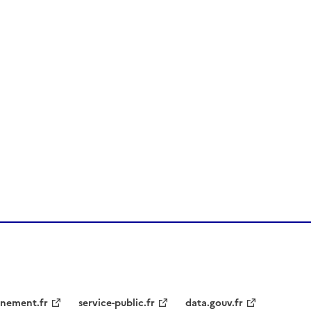
nement.fr
service-public.fr
data.gouv.fr