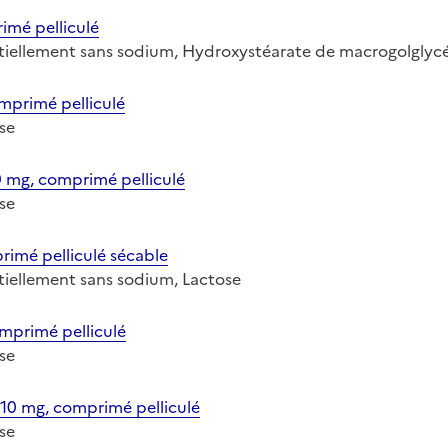
mé pelliculé
sentiellement sans sodium, Hydroxystéarate de macrogolglycé
primé pelliculé
ose
mg, comprimé pelliculé
ose
imé pelliculé sécable
entiellement sans sodium, Lactose
primé pelliculé
ose
 mg, comprimé pelliculé
ose