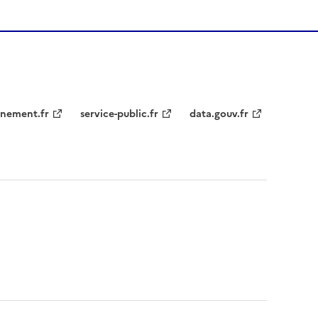
nement.fr
service-public.fr
data.gouv.fr