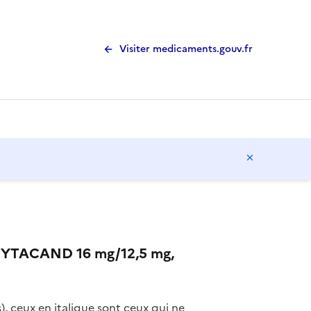
Visiter medicaments.gouv.fr
Masquer l
YTACAND 16 mg/12,5 mg,
), ceux en italique sont ceux qui ne