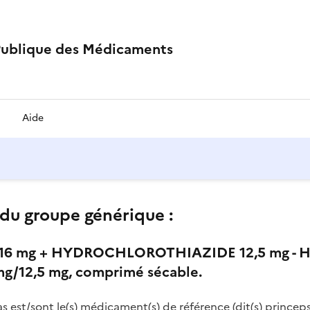
Publique des Médicaments
Aide
du groupe générique :
6 mg + HYDROCHLOROTHIAZIDE 12,5 mg - H
/12,5 mg, comprimé sécable.
as est/sont le(s) médicament(s) de référence (dit(s) princeps