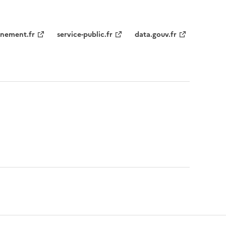
nement.fr
service-public.fr
data.gouv.fr