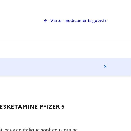
Visiter medicaments.gouv.fr
Masquer l
 ESKETAMINE PFIZER 5
), ceux en italique sont ceux qui ne