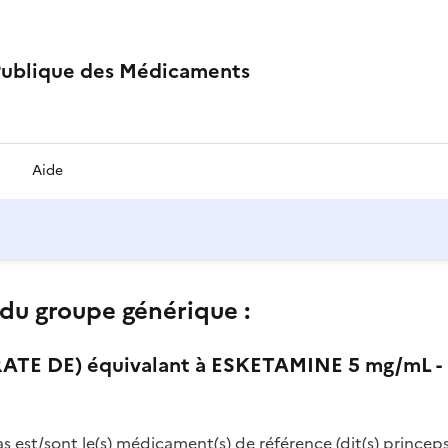
Publique des Médicaments
Aide
du groupe générique :
E DE) équivalant à ESKETAMINE 5 mg/mL -
as est/sont le(s) médicament(s) de référence (dit(s) princeps