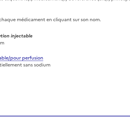
r chaque médicament en cliquant sur son nom.
ion injectable
ium
able/pour perfusion
entiellement sans sodium