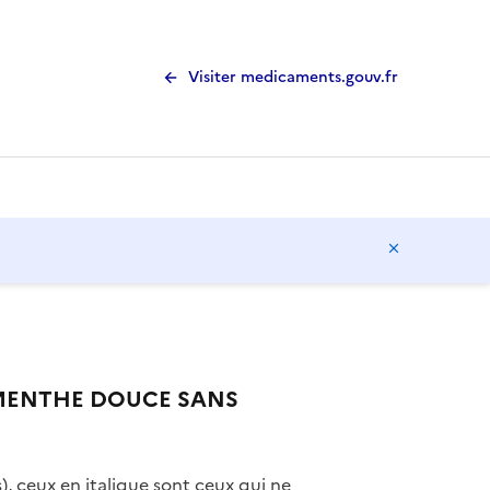
Visiter medicaments.gouv.fr
Masquer l
mg MENTHE DOUCE SANS
), ceux en italique sont ceux qui ne