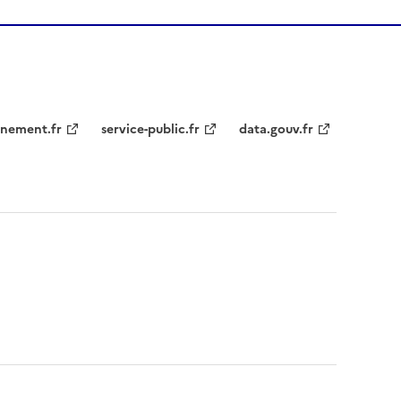
nement.fr
service-public.fr
data.gouv.fr