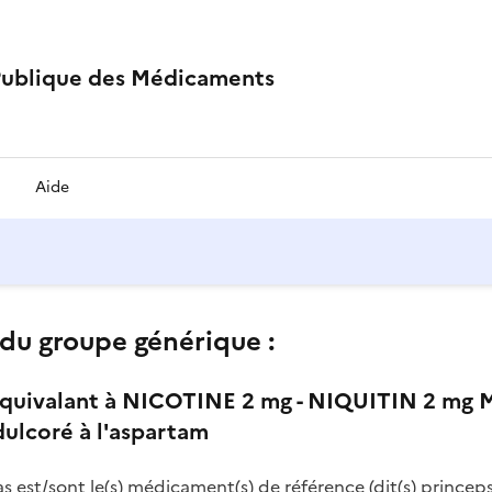
Publique des Médicaments
Aide
du groupe générique :
quivalant à NICOTINE 2 mg - NIQUITIN 2 
ulcoré à l'aspartam
as est/sont le(s) médicament(s) de référence (dit(s) princeps