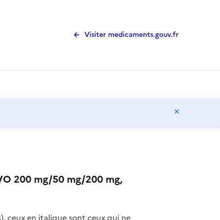
Visiter medicaments.gouv.fr
Masquer l
O 200 mg/50 mg/200 mg,
), ceux en italique sont ceux qui ne