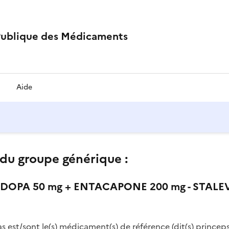
Publique des Médicaments
Aide
du groupe générique :
DOPA 50 mg + ENTACAPONE 200 mg - STALEV
as est/sont le(s) médicament(s) de référence (dit(s) princeps