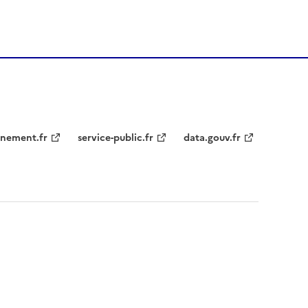
nement.fr
service-public.fr
data.gouv.fr