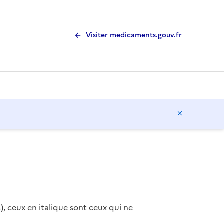
Visiter medicaments.gouv.fr
Masquer l
), ceux en italique sont ceux qui ne