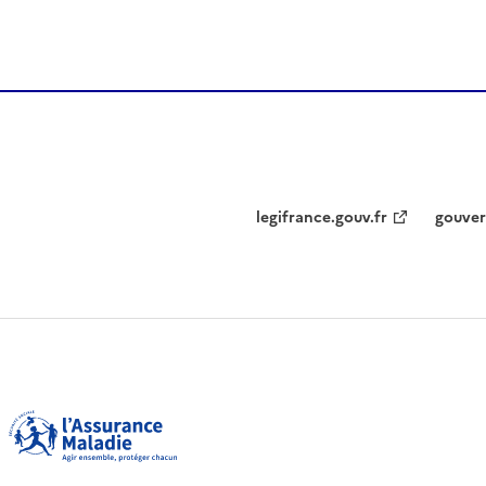
legifrance.gouv.fr
gouver