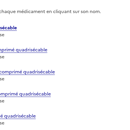
r chaque médicament en cliquant sur son nom.
sécable
ose
rimé quadrisécable
ose
omprimé quadrisécable
ose
mprimé quadrisécable
ose
 quadrisécable
ose