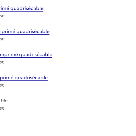
mé quadrisécable
ose
primé quadrisécable
ose
primé quadrisécable
ose
rimé quadrisécable
ose
able
ose