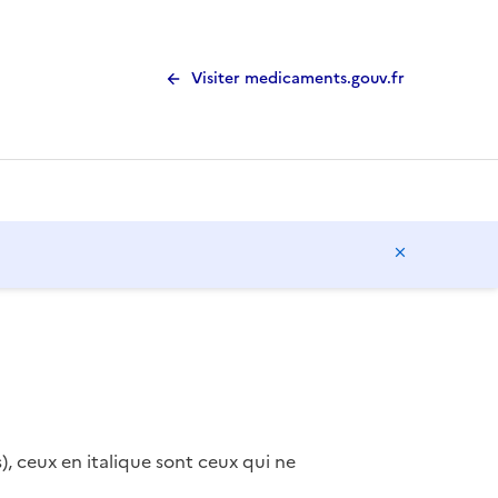
Visiter medicaments.gouv.fr
Masquer l
), ceux en italique sont ceux qui ne