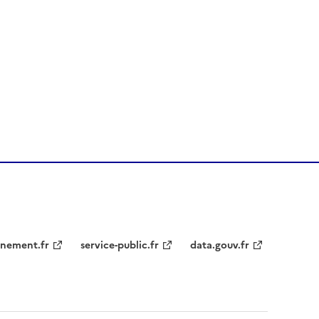
nement.fr
service-public.fr
data.gouv.fr