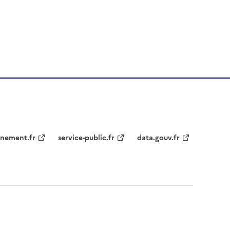
nement.fr
service-public.fr
data.gouv.fr