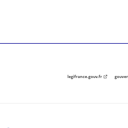
legifrance.gouv.fr
gouver