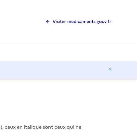
Visiter medicaments.gouv.fr
Masquer l
), ceux en italique sont ceux qui ne