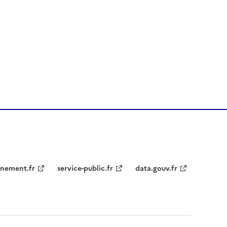
nement.fr
service-public.fr
data.gouv.fr