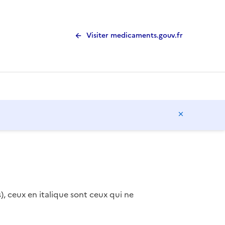
Visiter medicaments.gouv.fr
Masquer l
), ceux en italique sont ceux qui ne