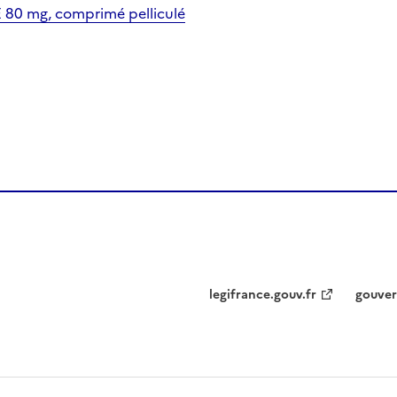
0 mg, comprimé pelliculé
legifrance.gouv.fr
gouver