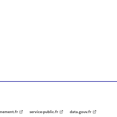
nement.fr
service-public.fr
data.gouv.fr