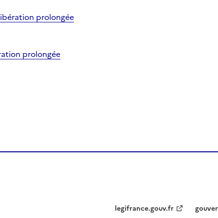
ibération prolongée
ration prolongée
legifrance.gouv.fr
gouver