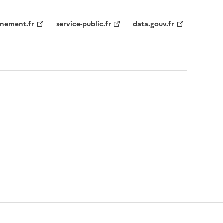
nement.fr
service-public.fr
data.gouv.fr