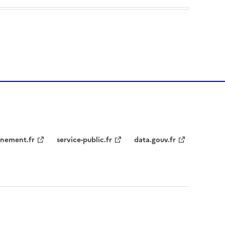
nement.fr
service-public.fr
data.gouv.fr