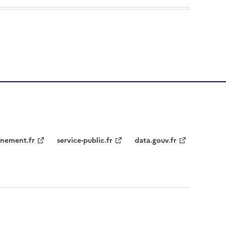
nement.fr
service-public.fr
data.gouv.fr