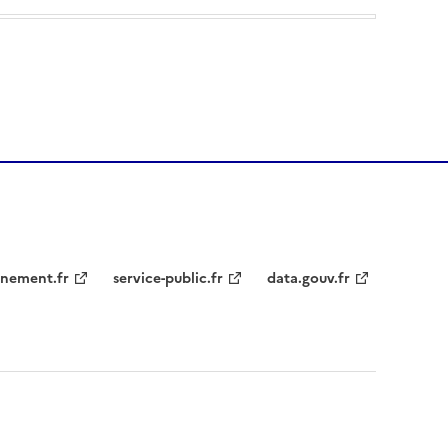
nement.fr
service-public.fr
data.gouv.fr