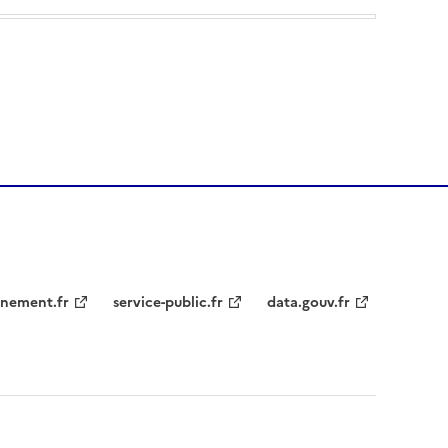
nement.fr
service-public.fr
data.gouv.fr