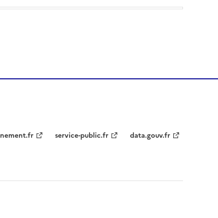
nement.fr
service-public.fr
data.gouv.fr