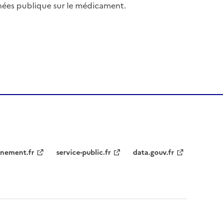
nées publique sur le médicament.
nement.fr
service-public.fr
data.gouv.fr