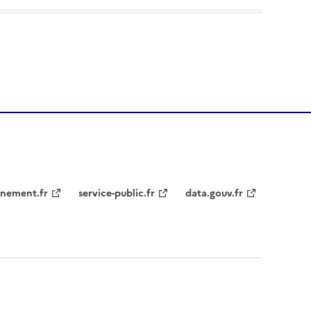
nement.fr
service-public.fr
data.gouv.fr