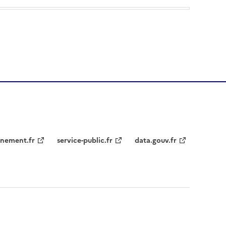
nement.fr
service-public.fr
data.gouv.fr