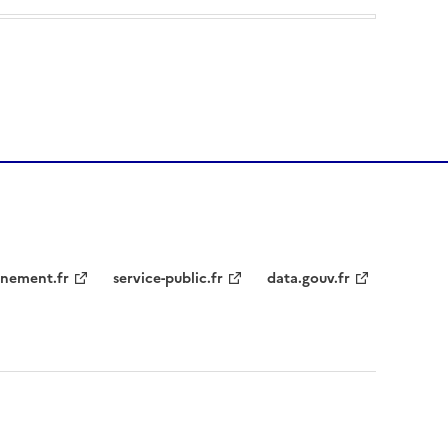
nement.fr
service-public.fr
data.gouv.fr