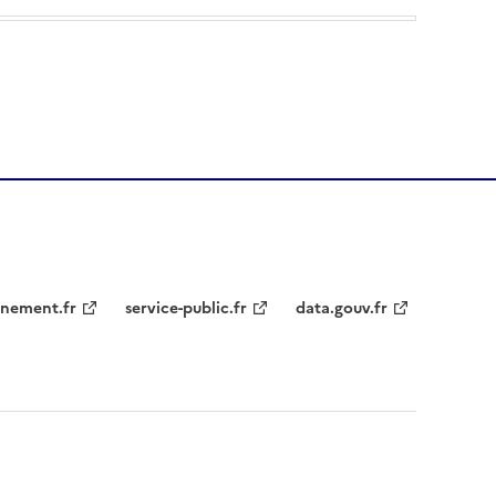
nement.fr
service-public.fr
data.gouv.fr