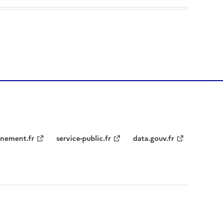
nement.fr
service-public.fr
data.gouv.fr