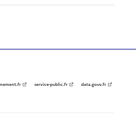
nement.fr
service-public.fr
data.gouv.fr