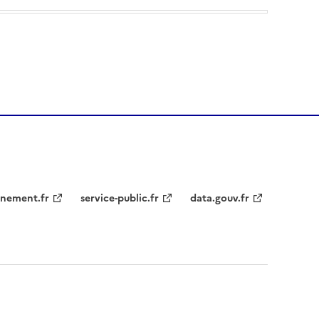
nement.fr
service-public.fr
data.gouv.fr