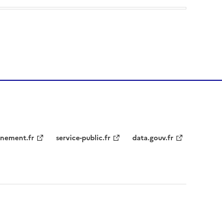
nement.fr
service-public.fr
data.gouv.fr