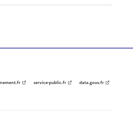
nement.fr
service-public.fr
data.gouv.fr