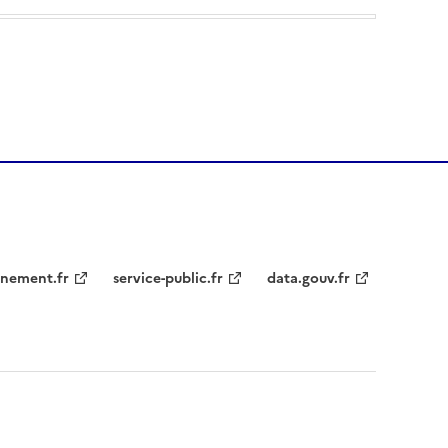
nement.fr
service-public.fr
data.gouv.fr