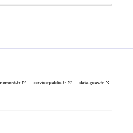
nement.fr
service-public.fr
data.gouv.fr