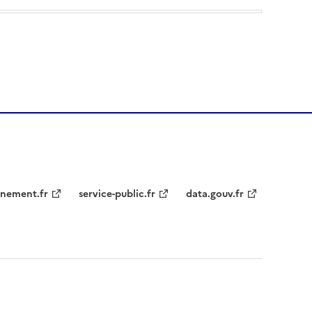
nement.fr
service-public.fr
data.gouv.fr