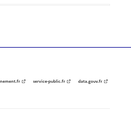
nement.fr
service-public.fr
data.gouv.fr