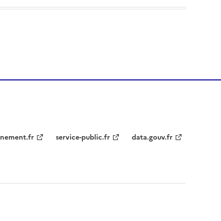
nement.fr
service-public.fr
data.gouv.fr