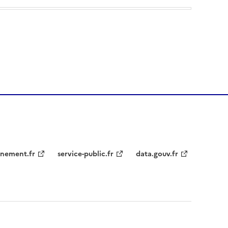
nement.fr
service-public.fr
data.gouv.fr