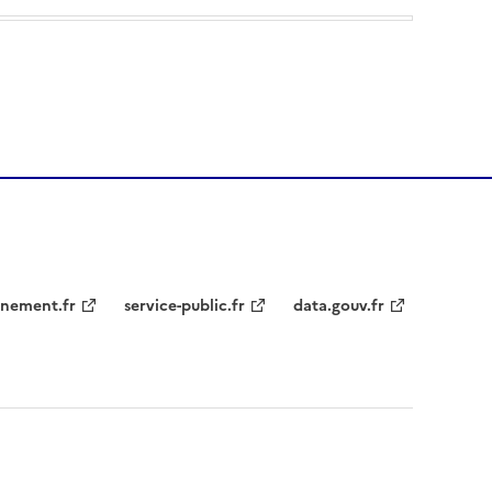
nement.fr
service-public.fr
data.gouv.fr