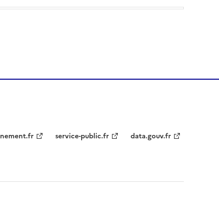
nement.fr
service-public.fr
data.gouv.fr