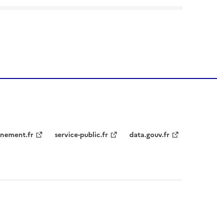
nement.fr
service-public.fr
data.gouv.fr