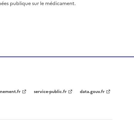
nées publique sur le médicament.
nement.fr
service-public.fr
data.gouv.fr