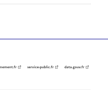
nement.fr
service-public.fr
data.gouv.fr