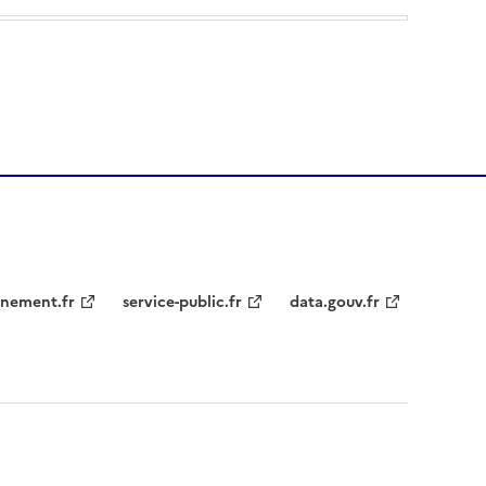
nement.fr
service-public.fr
data.gouv.fr