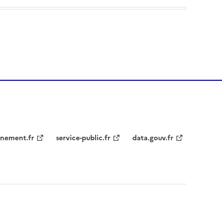
nement.fr
service-public.fr
data.gouv.fr